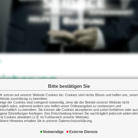
g
sicherung
Bitte bestätigen Sie
ir setzen auf unserer Website Cookies ein. Cookies sind nichts Böses und helfen uns, unse
inhaltsversicherung
ebsite zuverlässig zu betreiben.
inige der Cookies sind zwingend notwendig, ohne die der Betrieb unserer Website nicht
öglich wäre, während andere uns helfen unser Onlineangebot zu verbessern und
in Büroeinrichtung, Werkzeugen und Maschinen 
irtschaftlich zu betreiben. Sie können alle Cookies akzeptieren und sofort fortfahren oder au
igene Einstellungen festlegen. Ihre Entscheidung können Sie nachträglich jederzeit widerrufe
nd Cookies abwählen (z.B. im Fußbereich unserer Website).
ähere Hinweise erhalten Sie in unserer Datenschutzerklärung.
die Betriebseinrichtung oder den Warenbesta
Notwendige
Externe Dienste
herheiten für einen Bankkredit „verloren" sind.