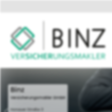
Binz
Versicherungsmakler GmbH
Honauer Straße 3