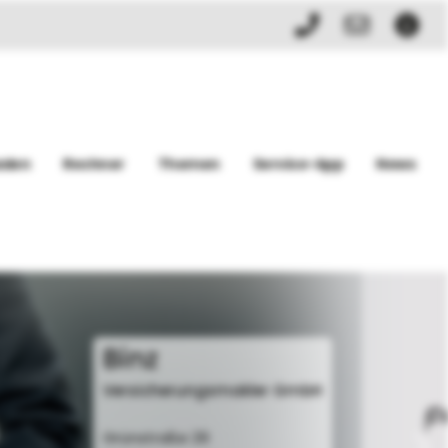
aden
Rechner
Themen
Service-App
News
Binz
Versicherungsmakler GmbH
Grünstraße 29